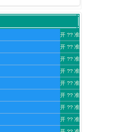
开 ?? 准
开 ?? 准
开 ?? 准
开 ?? 准
开 ?? 准
开 ?? 准
开 ?? 准
开 ?? 准
开 ?? 准