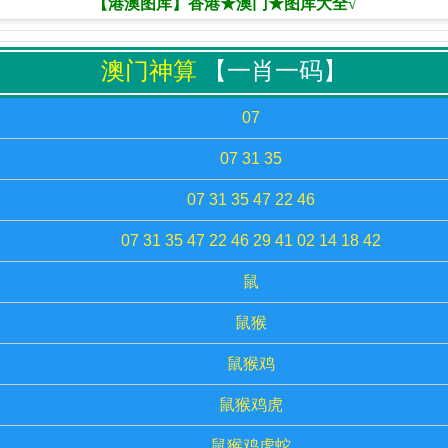
【港澳图库】香港★澳门★图库大全√
澳门神算
【一肖一码】
07
07 31 35
07 31 35 47 22 46
07 31 35 47 22 46 29 41 02 14 18 42
鼠
鼠猴
鼠猴鸡
鼠猴鸡虎
鼠猴鸡虎蛇