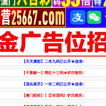
【天天澳彩】二肖九码已公开★连准√
【千算解一】网红十三码★铲庄救民√
【顶尖高手】一肖二码已公开★连准√
【澳门彩经】〖②肖⑧码〗铲庄救民√